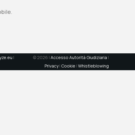
bile.
ryze.eu
|
© 2026 |
Accesso Autorità Giudiziaria
|
Privacy
|
Cookie
|
Whistleblowing