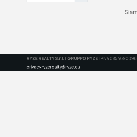
Siam
RYZE REALTY S.r.l. | GRUPPO RYZE
| P.Iva 08546900963
privacy.ryzerealty@ryze.eu