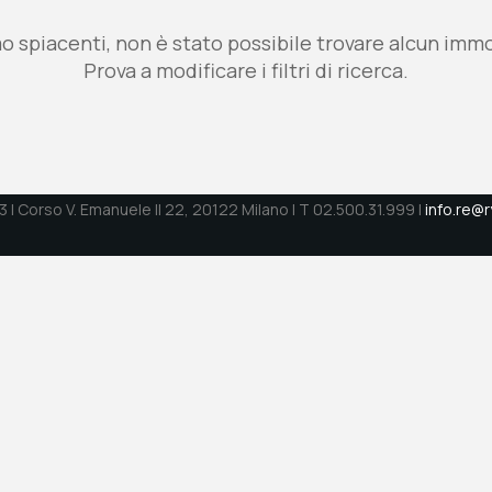
o spiacenti, non è stato possibile trovare alcun immo
Prova a modificare i filtri di ricerca.
 | Corso V. Emanuele II 22, 20122 Milano | T 02.500.31.999 |
info.re@