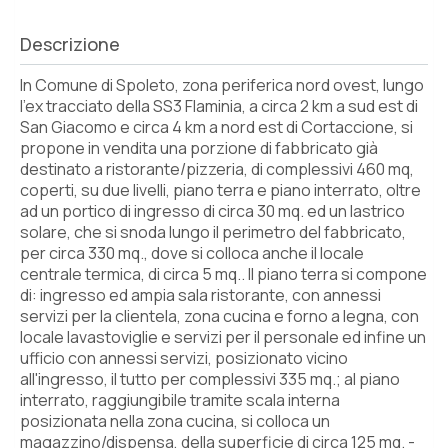
Descrizione
In Comune di Spoleto, zona periferica nord ovest, lungo
l'ex tracciato della SS3 Flaminia, a circa 2 km a sud est di
San Giacomo e circa 4 km a nord est di Cortaccione, si
propone in vendita una porzione di fabbricato già
destinato a ristorante/pizzeria, di complessivi 460 mq,
coperti, su due livelli, piano terra e piano interrato, oltre
ad un portico di ingresso di circa 30 mq. ed un lastrico
solare, che si snoda lungo il perimetro del fabbricato,
per circa 330 mq., dove si colloca anche il locale
centrale termica, di circa 5 mq.. Il piano terra si compone
di: ingresso ed ampia sala ristorante, con annessi
servizi per la clientela, zona cucina e forno a legna, con
locale lavastoviglie e servizi per il personale ed infine un
ufficio con annessi servizi, posizionato vicino
all'ingresso, il tutto per complessivi 335 mq.; al piano
interrato, raggiungibile tramite scala interna
posizionata nella zona cucina, si colloca un
magazzino/dispensa, della superficie di circa 125 mq. -