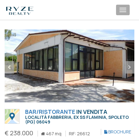
Toggl
navig
BAR/RISTORANTE
IN VENDITA
LOCALITÀ FABBRERIA, EX SS FLAMINIA, SPOLETO
(PG) 06049
€ 238.000
BROCHURE
467 mq
RIF: 26612