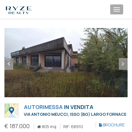
Toggl
navig
AUTORIMESSA
IN VENDITA
VIA ANTONIO MEUCCI, ISSO (BG) LARGO FORNACE
€ 187.000
BROCHURE
805 mq
RIF: 68910