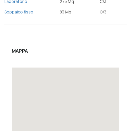
Laboratorio
275 Mq
C/3
Soppalco fisso
83 Mq
C/3
MAPPA