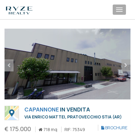
Toggl
navig
CAPANNONE
IN VENDITA
VIA ENRICO MATTEI, PRATOVECCHIO STIA (AR)
€ 175.000
BROCHURE
718 mq
RIF: 75349