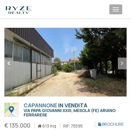
Toggl
navig
CAPANNONE
IN VENDITA
VIA PAPA GIOVANNI XXIII, MESOLA (FE) ARIANO
FERRARESE
€ 135.000
BROCHURE
613 mq
RIF: 75595