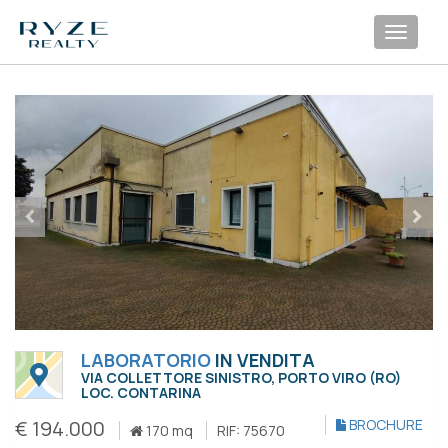
Toggl
navig
LABORATORIO
IN VENDITA
VIA COLLETTORE SINISTRO, PORTO VIRO (RO)
LOC. CONTARINA
€ 194.000
BROCHURE
170 mq
RIF: 75670