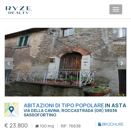
Toggl
navig
ABITAZIONI DI TIPO POPOLARE
IN ASTA
VIA DELLA CAVINA, ROCCASTRADA (GR) 58036
SASSOFORTINO
€ 23.800
BROCHURE
100 mq
RIF: 76638