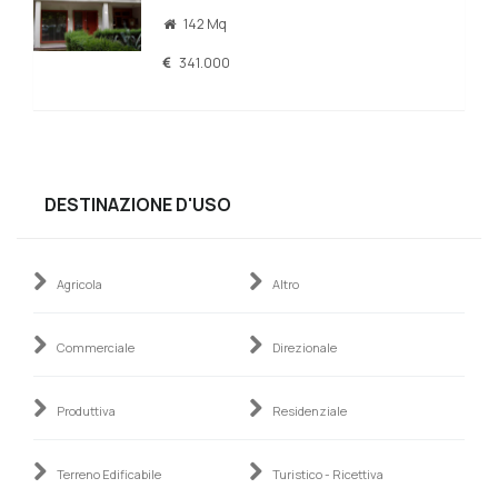
142 Mq
341.000
DESTINAZIONE D'USO
Agricola
Altro
Commerciale
Direzionale
Produttiva
Residenziale
Terreno Edificabile
Turistico - Ricettiva