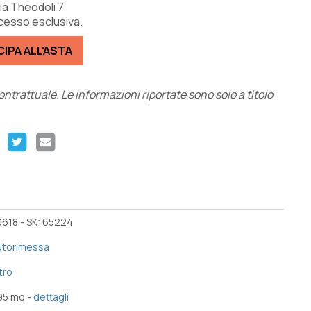
ia Theodoli 7
ccesso esclusiva.
IPA ALL'ASTA
trattuale. Le informazioni riportate sono solo a titolo
618 - SK: 65224
utorimessa
tro
95 mq -
dettagli