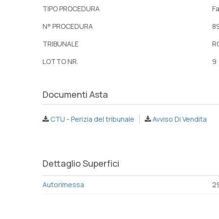
TIPO PROCEDURA
Fa
N° PROCEDURA
8
TRIBUNALE
R
LOTTO NR.
9
Documenti Asta
CTU - Perizia del tribunale
Avviso Di Vendita
Dettaglio Superfici
Autorimessa
2