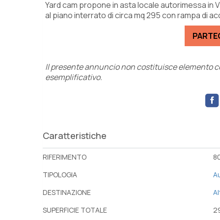
Yard cam propone in asta locale autorimessa in V
al piano interrato di circa mq 295 con rampa di a
PARTEC
Il presente annuncio non costituisce elemento con
esemplificativo.
Caratteristiche
RIFERIMENTO
80
TIPOLOGIA
A
DESTINAZIONE
Al
SUPERFICIE TOTALE
2