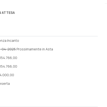
N ATTESA
enza Incanto
4-04-2025
Prossimamente in Asta
 154.766,00
 154.766,00
 4.000,00
eserta