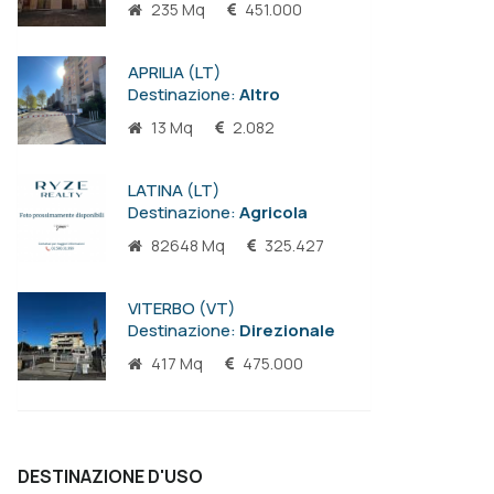
235 Mq
451.000
APRILIA (LT)
Destinazione:
Altro
13 Mq
2.082
LATINA (LT)
Destinazione:
Agricola
82648 Mq
325.427
VITERBO (VT)
Destinazione:
Direzionale
417 Mq
475.000
DESTINAZIONE D'USO