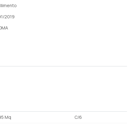
llimento
91/2019
OMA
95 Mq
C/6