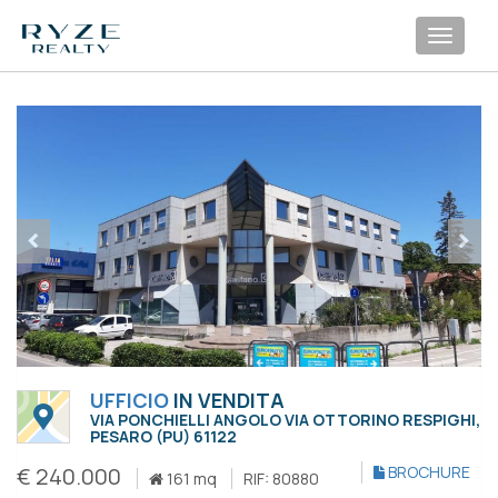
Toggl
navig
UFFICIO
IN VENDITA
VIA PONCHIELLI ANGOLO VIA OTTORINO RESPIGHI,
PESARO (PU) 61122
€ 240.000
BROCHURE
161 mq
RIF: 80880