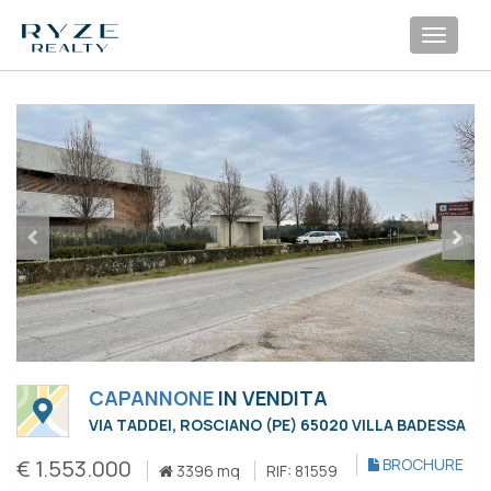
Toggl
navig
CAPANNONE
IN VENDITA
VIA TADDEI, ROSCIANO (PE) 65020 VILLA BADESSA
€ 1.553.000
BROCHURE
3396 mq
RIF: 81559