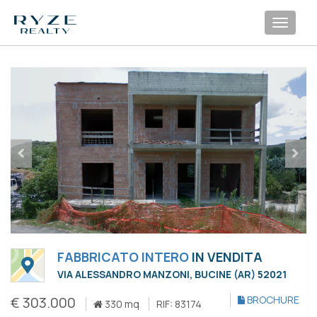
Toggl
navig
FABBRICATO INTERO
IN VENDITA
VIA ALESSANDRO MANZONI, BUCINE (AR) 52021
€ 303.000
BROCHURE
330 mq
RIF: 83174