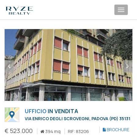
Toggl
navig
UFFICIO
IN VENDITA
VIA ENRICO DEGLI SCROVEGNI, PADOVA (PD) 35131
€ 523.000
BROCHURE
394 mq
RIF: 83206