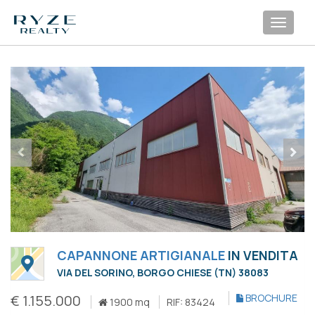
Toggl
navig
CAPANNONE ARTIGIANALE
IN VENDITA
VIA DEL SORINO, BORGO CHIESE (TN) 38083
€ 1.155.000
BROCHURE
1900 mq
RIF: 83424