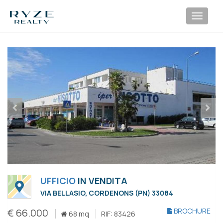
Toggl
navig
UFFICIO
IN VENDITA
VIA BELLASIO, CORDENONS (PN) 33084
€ 66.000
BROCHURE
68 mq
RIF: 83426