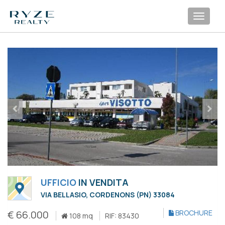
Toggl
navig
UFFICIO
IN VENDITA
VIA BELLASIO, CORDENONS (PN) 33084
€ 66.000
BROCHURE
108 mq
RIF: 83430