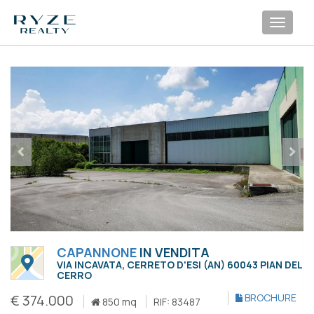
Toggl
navig
CAPANNONE
IN VENDITA
VIA INCAVATA, CERRETO D'ESI (AN) 60043 PIAN DEL
CERRO
€ 374.000
BROCHURE
850 mq
RIF: 83487