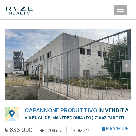
Toggl
navig
CAPANNONE PRODUTTIVO
IN VENDITA
VIA EUCLIDE, MANFREDONIA (FG) 71043 PARTITI
€ 836.000
BROCHURE
4703 mq
RIF: 83541