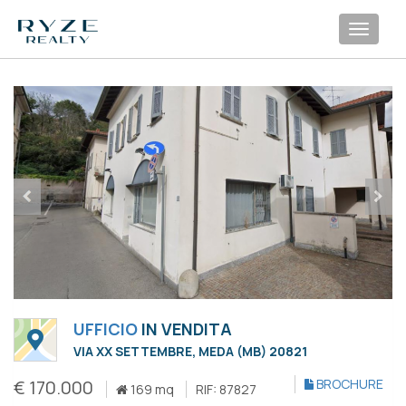
Toggl
navig
UFFICIO
IN VENDITA
VIA XX SETTEMBRE, MEDA (MB) 20821
€ 170.000
BROCHURE
169 mq
RIF: 87827