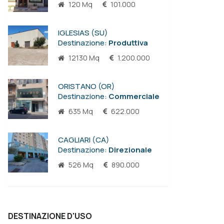
120 Mq
101.000
IGLESIAS (SU)
Destinazione:
Produttiva
12130 Mq
1.200.000
ORISTANO (OR)
Destinazione:
Commerciale
635 Mq
622.000
CAGLIARI (CA)
Destinazione:
Direzionale
526 Mq
890.000
DESTINAZIONE D'USO