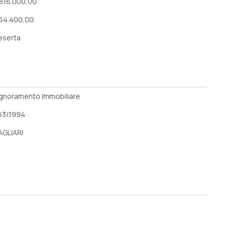
 816.000,00
 54.400,00
eserta
ignoramento Immobiliare
63/1994
AGLIARI