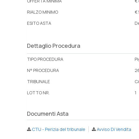
OFFERTA MINIMA
€
RIALZO MINIMO
€
ESITO ASTA
D
Dettaglio Procedura
TIPO PROCEDURA
P
N° PROCEDURA
2
TRIBUNALE
C
LOTTO NR.
1
Documenti Asta
CTU - Perizia del tribunale
Avviso Di Vendita