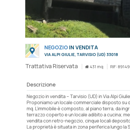
NEGOZIO
IN VENDITA
VIA ALPI GIULIE, TARVISIO (UD) 33018
Trattativa Riservata
431 mq
RIF: 89149
Descrizione
Negozio in vendita – Tarvisio (UD) in Via Alpi Giulie
Proponiamo un locale commerciale disposto su due
mq. L’immobile è composto, al piano terra, da in
terrazzo coperto e un locale adibito a cucina; men
vendita con retro-negozio, cinque locali deposito, 
La proprietà è situata in zona periferica lungo la S