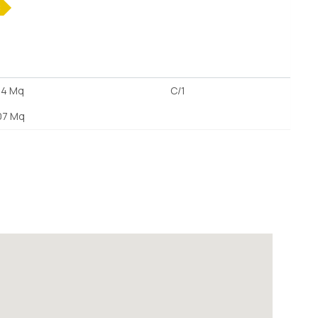
C
24 Mq
C/1
07 Mq