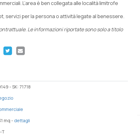
merciali. L’area è ben collegata alle località limitrofe
rot, servizi per la persona o attività legate al benessere.
trattuale. Le informazioni riportate sono solo a titolo
149 - SK: 71718
egozio
ommerciale
31 mq -
dettagli
1-T