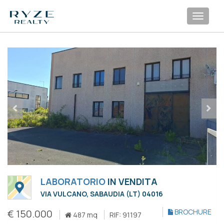
Toggl
navig
LABORATORIO
IN VENDITA
VIA VULCANO, SABAUDIA (LT) 04016
€ 150.000
BROCHURE
487 mq
RIF: 91197