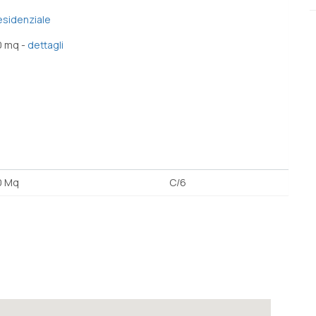
esidenziale
0 mq -
dettagli
0 Mq
C/6