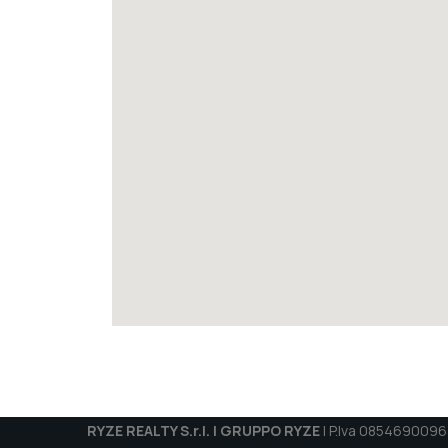
RYZE REALTY S.r.l. | GRUPPO RYZE
| P.Iva 08546900963