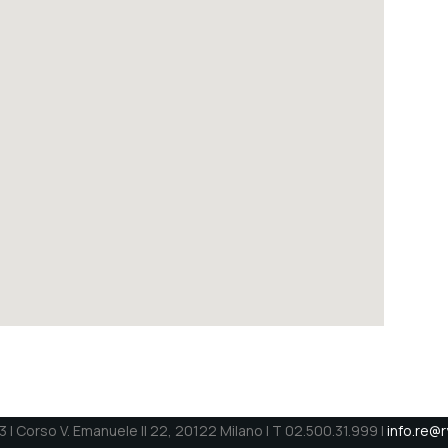
 | Corso V. Emanuele II 22, 20122 Milano | T 02.500.31.999 |
info.re@