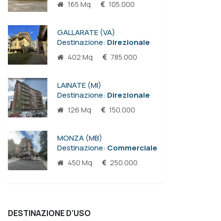
165 Mq
105.000
GALLARATE (VA)
Destinazione:
Direzionale
402 Mq
785.000
LAINATE (MI)
Destinazione:
Direzionale
126 Mq
150.000
MONZA (MB)
Destinazione:
Commerciale
450 Mq
250.000
DESTINAZIONE D'USO