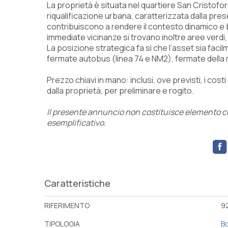
La proprietà è situata nel quartiere San Cristoforo
riqualificazione urbana, caratterizzata dalla prese
contribuiscono a rendere il contesto dinamico e be
immediate vicinanze si trovano inoltre aree verd
La posizione strategica fa sì che l’asset sia faci
fermate autobus (linea 74 e NM2), fermate della
Prezzo chiavi in mano: inclusi, ove previsti, i costi
dalla proprietà, per preliminare e rogito.
Il presente annuncio non costituisce elemento con
esemplificativo.
Caratteristiche
RIFERIMENTO
92
TIPOLOGIA
B