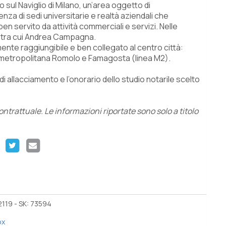
 sul Naviglio di Milano, un’area oggetto di
nza di sedi universitarie e realtà aziendali che
n servito da attività commerciali e servizi. Nelle
i, tra cui Andrea Campagna.
lmente raggiungibile e ben collegato al centro città:
 metropolitana Romolo e Famagosta (linea M2).
 di allacciamento e l’onorario dello studio notarile scelto
trattuale. Le informazioni riportate sono solo a titolo
119 - SK: 73594
ox