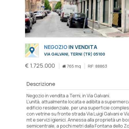
NEGOZIO
IN VENDITA
VIA GALVANI, TERNI (TR) 05100
€ 1.725.000
765 mq
RIF: 88863
Descrizione
Negozio in vendita a Terni, in Via Galvani.
L’unità, attualmente locata e adibita a supermerca
edificio residenziale, per una superficie compless
con vetrine su fronte strada Via Luigi Galvani e Via
mt e servizi igienici. Annessa alla proprietà un bo
semicentrale, a pochi metri dalla Fontana dello Zo