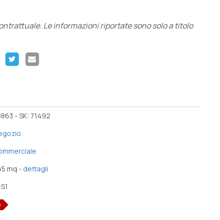
trattuale. Le informazioni riportate sono solo a titolo
863 - SK: 71492
egozio
ommerciale
65 mq -
dettagli
-S1
G