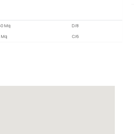
50 Mq
D/8
5 Mq
C/6