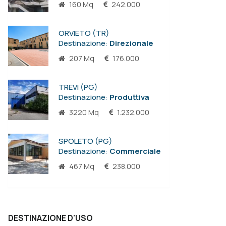
160 Mq
242.000
ORVIETO (TR)
Destinazione:
Direzionale
207 Mq
176.000
TREVI (PG)
Destinazione:
Produttiva
3220 Mq
1.232.000
SPOLETO (PG)
Destinazione:
Commerciale
467 Mq
238.000
DESTINAZIONE D'USO