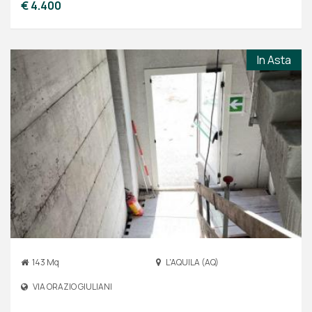
€ 4.400
In Asta
143 Mq
L'AQUILA (AQ)
VIA ORAZIO GIULIANI