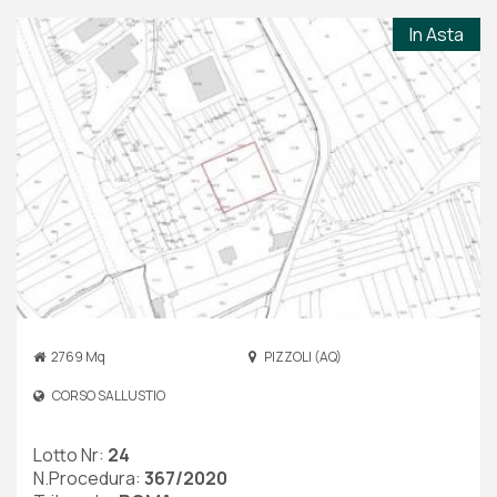
In Asta
2769 Mq
PIZZOLI (AQ)
CORSO SALLUSTIO
Lotto Nr:
24
N.Procedura:
367/2020