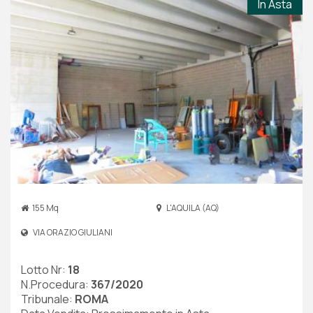
In Asta
155 Mq
L'AQUILA (AQ)
VIA ORAZIO GIULIANI
Lotto Nr:
18
N.Procedura:
367/2020
Tribunale:
ROMA