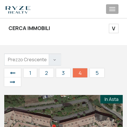
Toggl
navig
CERCA IMMOBILI
V
1
2
3
4
5
In Asta