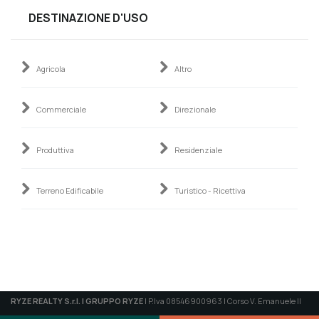
DESTINAZIONE D'USO
Agricola
Altro
Commerciale
Direzionale
Produttiva
Residenziale
Terreno Edificabile
Turistico - Ricettiva
RYZE REALTY S.r.l. | GRUPPO RYZE
| P.Iva 08546900963 | Corso V. Emanuele II