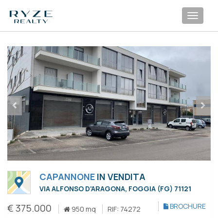
Toggl
navig
CAPANNONE
IN VENDITA
VIA ALFONSO D'ARAGONA, FOGGIA (FG) 71121
€ 375.000
BROCHURE
950 mq
RIF: 74272