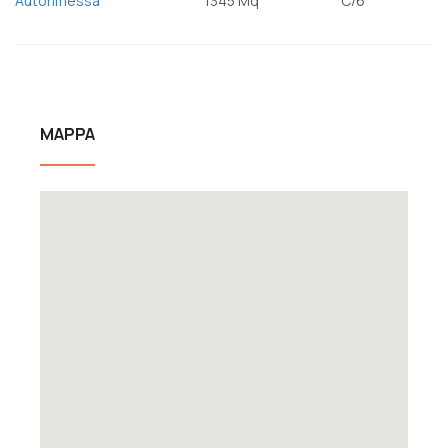
Autorimessa
1345 Mq
C/6
MAPPA